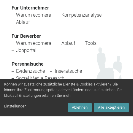
Für Unternehmer
Navigation
Warum ecomera
Kompetenzanalyse
überspringen
Ablauf
Für Bewerber
Navigation
Warum ecomera
Ablauf
Tools
überspringen
Jobportal
Personalsuche
Navigation
Evidenzsuche
Inseratsuche
überspringen
Social Media Research
Können wir zusätzliche zusätzliche Dienste & Cookies aktivieren? Sie
Headhunting Research
können Ihre Zustimmung später jederzeit ändern oder zurückziehen. Bei
klick auf Einstellungen erfahren Sie mehr.
Einstellungen
Impressum
Datenschutz
AGB
Cookie Einstellungen
Ablehnen
Alle akzeptieren