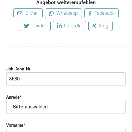
Angebot weiterempfehlen
E-Mail
Whatsapp
Facebook
Twitter
LinkedIn
Xing
Job Kenn-Nr.
Pflichtfeld
Anrede
*
Pflichtfeld
Vorname
*