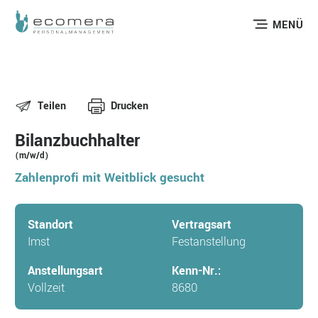
MENÜ
Teilen
Drucken
Bilanzbuchhalter
(m/w/d)
Zahlenprofi mit Weitblick gesucht
Standort
Vertragsart
Imst
Festanstellung
Anstellungsart
Kenn-Nr.:
Vollzeit
8680