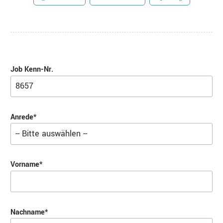
Job Kenn-Nr.
Pflichtfeld
Anrede
*
Pflichtfeld
Vorname
*
Pflichtfeld
Nachname
*